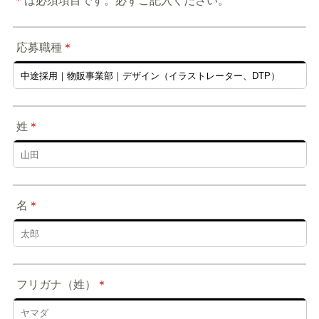
＊
は必須項目です。必ずご記入ください。
応募職種
＊
姓
＊
名
＊
フリガナ（姓）
＊