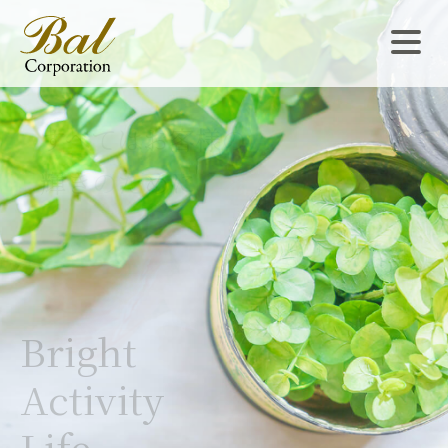
すべてはお客様の
輝きのために
輝きのために
Bright
Bright
Activity
Activity
Life
Life