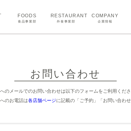
T
FOODS
RESTAURANT
COMPANY
食品事業部
外食事業部
企業情報
商品開発
経営理念
おいしさへのこだわり
会社概要
ーク
品質へのとりくみ
沿革
ター
取扱商品
事業所案内
お問い合わせ
展示会風景
へのメールでのお問い合わせは以下のフォームをご利用くださ
へのお電話は
各店舗ページ
に記載の「ご予約」「お問い合わせ