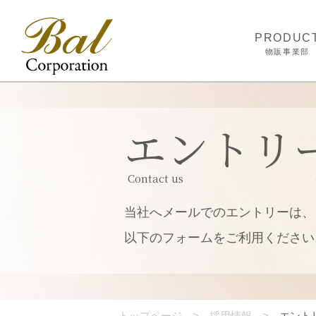
PRODUC
物販事業部
取扱商品
商品開発
エントリ
生産ネットワ
自社物流セン
Contact us
当社へメールでのエントリーは、
以下のフォームをご利用ください
トップページ
採用情報
エント