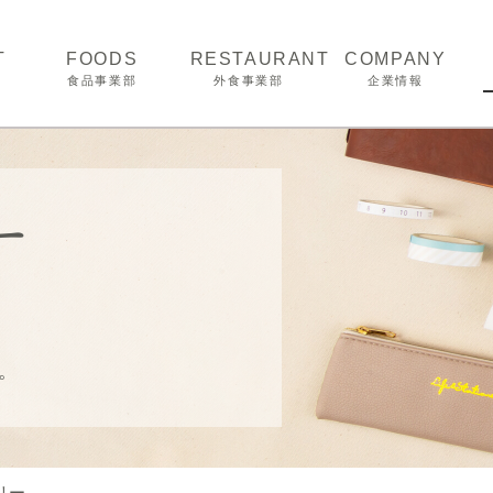
T
FOODS
RESTAURANT
COMPANY
食品事業部
外食事業部
企業情報
商品開発
経営理念
おいしさへのこだわり
会社概要
ー
ーク
品質へのとりくみ
沿革
ター
取扱商品
事業所案内
展示会風景
。
リー