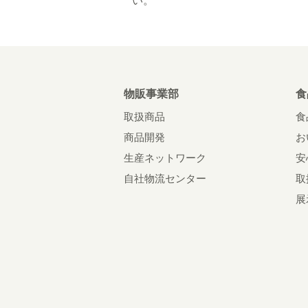
い。
物販事業部
食
取扱商品
食
商品開発
お
生産ネットワーク
安
自社物流センター
取
展